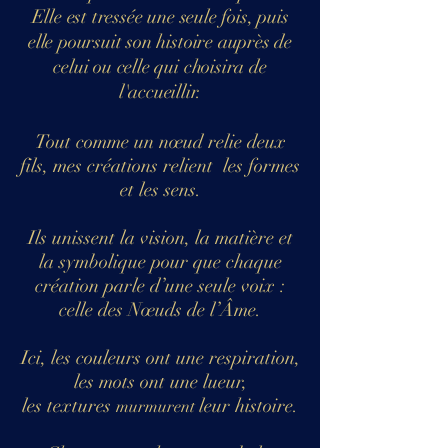
Elle est tressée une seule fois, puis
elle poursuit son histoire auprès de
celui ou celle qui choisira de
l'accueillir.
Tout comme un nœud relie deux
fils, mes créations relient les formes
et les sens.
Ils unissent la vision, la matière et
la symbolique pour que chaque
création parle d’une seule voix :
celle des Nœuds de l’Âme.
Ici, les couleurs ont une respiration,
les mots ont une lueur,
les textures
leur histoire.
murmurent