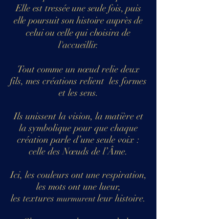
Elle est tressée une seule fois, puis
elle poursuit son histoire auprès de
celui ou celle qui choisira de
l'accueillir.
Tout comme un nœud relie deux
fils, mes créations relient les formes
et les sens.
Ils unissent la vision, la matière et
la symbolique pour que chaque
création parle d’une seule voix :
celle des Nœuds de l’Âme.
Ici, les couleurs ont une respiration,
les mots ont une lueur,
les textures
leur histoire.
murmurent