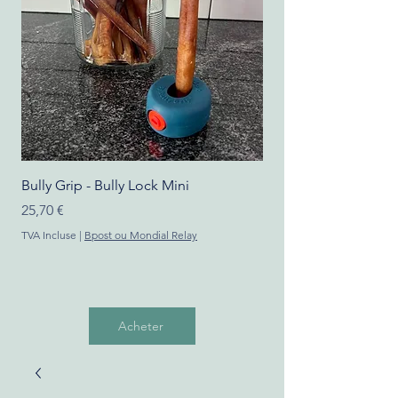
Bully Grip - Bully Lock Mini
Bully Grip - Bully Gri
Prix
Prix
25,70 €
16,50 €
TVA Incluse
|
Bpost ou Mondial Relay
TVA Incluse
Acheter