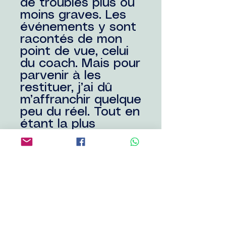
de troubles plus ou
moins graves. Les
événements y sont
racontés de mon
point de vue, celui
du coach. Mais pour
parvenir à les
restituer, j’ai dû
m’affranchir quelque
peu du réel. Tout en
étant la plus
sincère possible, il
m’a fallu préserver
au maximum la vie
privée des
personnes
concernées – mes
clients. Pour ce
faire, la vérité est