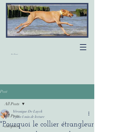
Alain Thimmesch
Post
All Posts
Véronique De Luyck
All Posts
7 juin
4 min de lecture
"Pourquoi le collier étrangleur
adoption