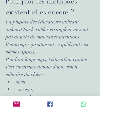
Pourquoi ces méthodes 
existent-elles encore ?
La plupart des éducateurs utilisant 
aujourd'hui le collier étrangleur ne sont 
pas animés de mauvaises intentions.
Beaucoup reproduisent ce qu'ils ont eux-
mêmes appris.
Pendant longtemps, l'éducation canine 
s'est construite autour d'une vision 
militaire du chien :
obéir,
corriger,
contrôler.
Les connaissances scientifiques sur les 
émotions, l'apprentissage et le bien-être 
animal ont pourtant considérablement 
évolué.
Aujourd'hui, nous savons qu'il est possible 