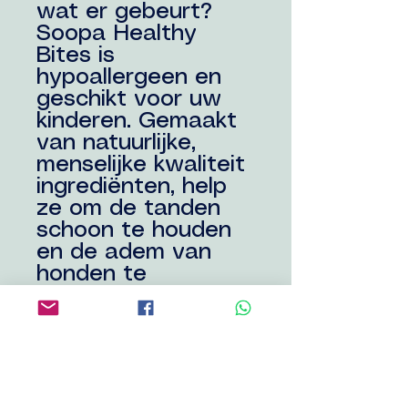
wat er gebeurt?
Soopa Healthy
Bites is
hypoallergeen en
geschikt voor uw
kinderen. Gemaakt
van natuurlijke,
menselijke kwaliteit
ingrediënten, help
ze om de tanden
schoon te houden
en de adem van
honden te
verbeteren. Deze
recepten zitten
boordevol
vitaminen, mineralen
en
gezondheidsvoordel