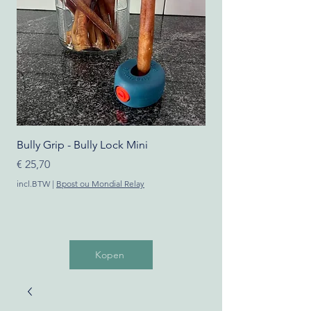
Bully Grip - Bully Lock Mini
Bully Grip - Bully Grip
Prijs
Prijs
€ 25,70
€ 16,50
incl.BTW
|
Bpost ou Mondial Relay
incl.BTW
Kopen