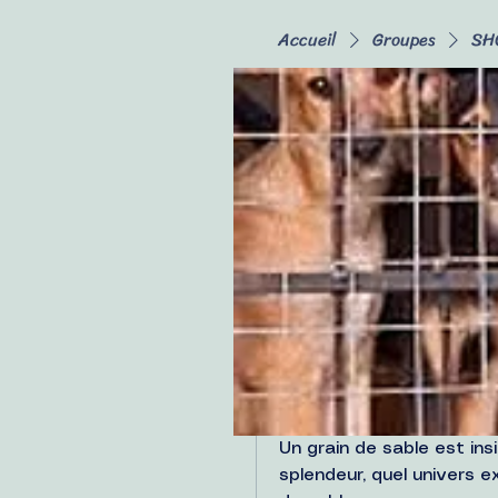
Accueil
Groupes
SHC
SHC - Ensem
Public
·
1 Engag
À propos
Discussion
Tous les sujets
Luttons c
Véronique De Luy
12 juin 2025
Ensemble nous pouv
Un grain de sable est insi
splendeur, quel univers ex