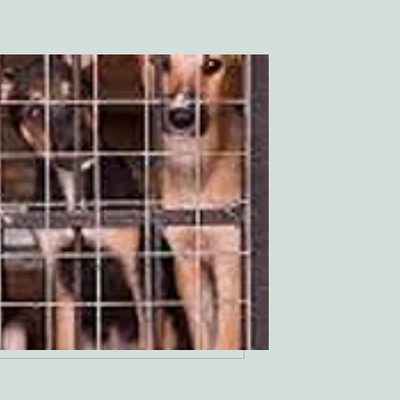
Rejoindre
agés protecteurs
Véronique De Luyck
S'abonner
 tous les Engagés protecteurs