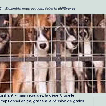
 - Ensemble nous pouvons faire la différence
ble nous pouvons faire la différence
és protecteurs
Médias
Fichiers
Membres
ontre les abandons (1)
Eng
ck
Voir
(1)
ons faire la différence
gnifiant - mais regardez le désert, quelle 
ceptionnel et ça, grâce à la réunion de grains 