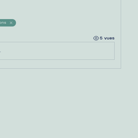
ons
5 vues
.