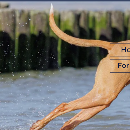
H
For